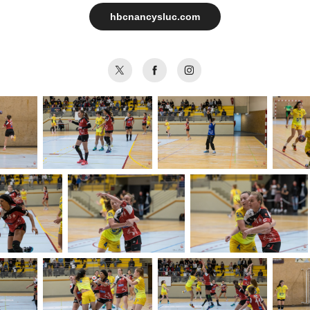
hbcnancysluc.com