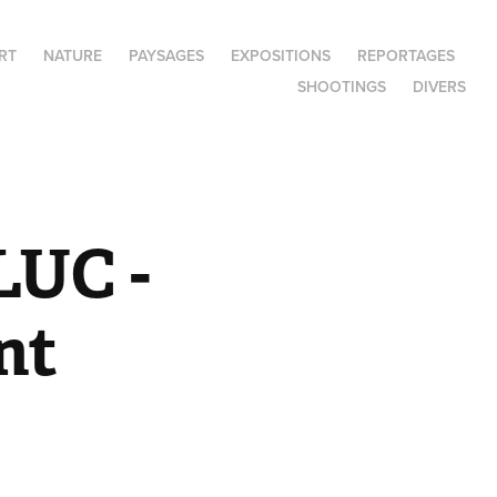
RT
NATURE
PAYSAGES
EXPOSITIONS
REPORTAGES
SHOOTINGS
DIVERS
UC - 
nt