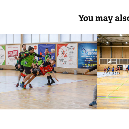
You may also
SM1 HBC Nancy 
N2F -
SLUC - Cleurie 
Nancy
Tholy
le-Du
2022
2022