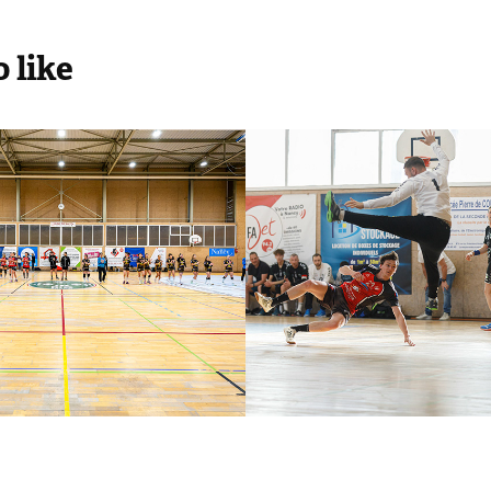
 like
 SF1 HBC 
SM HBC SLUC
 SLUC - Bar-
Nancy - SME
c
2022