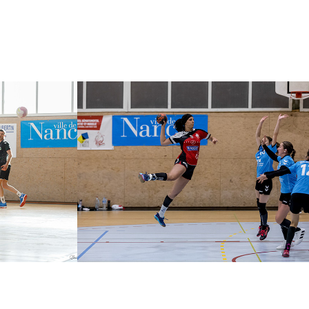
 
N2 - SF1 HBC Nancy 
PS
SLUC - 2 Vallées 
Koenigsmacker
2020