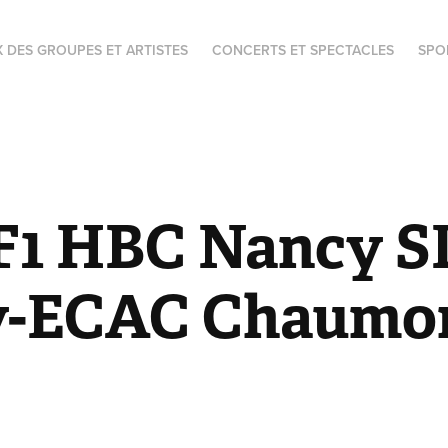
X DES GROUPES ET ARTISTES
CONCERTS ET SPECTACLES
SPO
F1 HBC Nancy SL
y-ECAC Chaumo