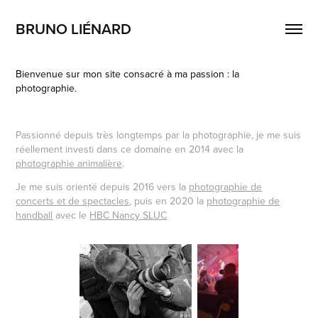
BRUNO LIÉNARD
Bienvenue sur mon site consacré à ma passion : la
photographie.
Passionné depuis très longtemps par la photographie, je me suis
réellement investi dans ce domaine en 2014 avec la
photographie animalière
.
Je me suis orienté depuis 2016 vers la
photographie de
concerts et de spectacles
, puis en 2020 la
photographie de
handball
avec le
HBC Nancy SLUC