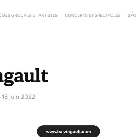
X DES GROUPES ET ARTISTES
CONCERTS ET SPECTACLES
SPO
ngault
- 18 juin 2022
www.barzingault.com