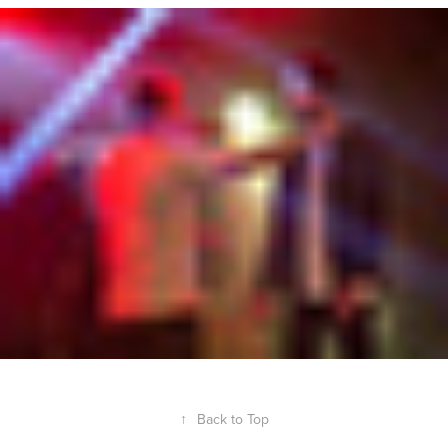
Séluj & Léon
2019
↑
Back to Top