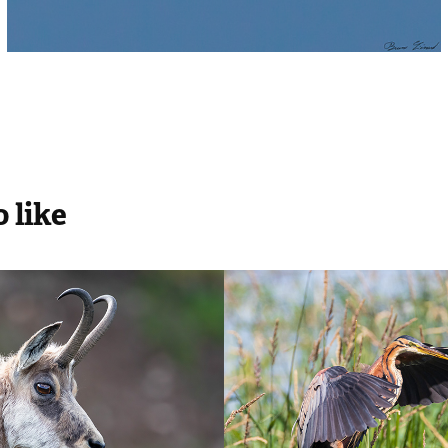
 like
ois
Oiseaux
2018