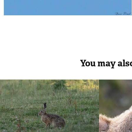
You may also
Autres 
Cham
mammifères
2020
2020