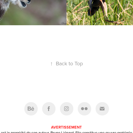
↑
Back to Top
AVERTISSEMENT
st la propriété de son auteur, Bruno Liénard. Elle constitue une œuvre protégée p