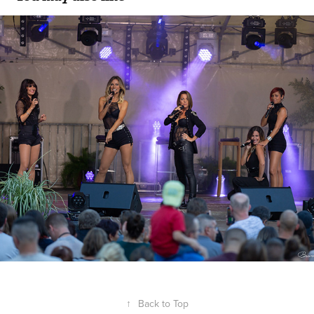
New L5
2018
↑
Back to Top