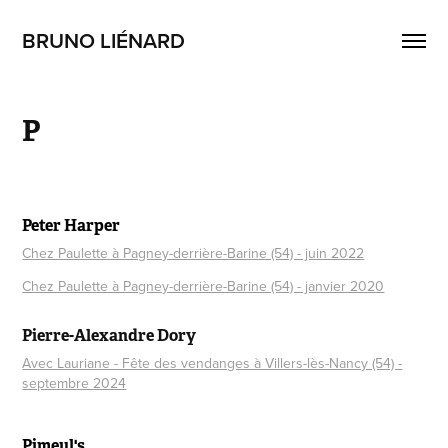
BRUNO LIÉNARD
P
Peter Harper
Chez Paulette à Pagney-derrière-Barine (54) - juin 2022
Chez Paulette à Pagney-derrière-Barine (54) - janvier 2020
Pierre-Alexandre Dory
Avec Lauriane - Fête des vendanges à Villers-lès-Nancy (54) -
septembre 2024
Pimeul's