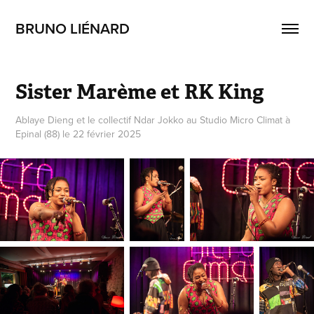
BRUNO LIÉNARD
Sister Marème et RK King
Ablaye Dieng et le collectif Ndar Jokko au Studio Micro Climat à
Epinal (88) le 22 février 2025