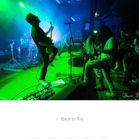
Death Whore
2024
↑
Back to Top