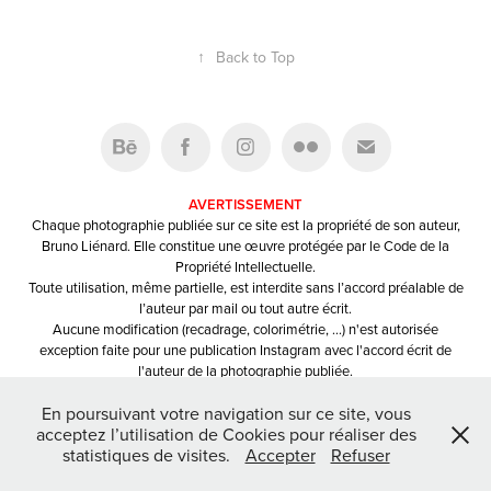
↑
Back to Top
AVERTISSEMENT
Chaque photographie publiée sur ce site est la propriété de son auteur,
Bruno Liénard. Elle constitue une œuvre protégée par le Code de la
Propriété Intellectuelle.
Toute utilisation, même partielle, est interdite sans l’accord préalable de
l’auteur par mail ou tout autre écrit.
Aucune modification (recadrage, colorimétrie, …) n'est autorisée
exception faite pour une publication Instagram avec l'accord écrit de
l'auteur de la photographie publiée.
Toute publication devra mentionner le nom et/ou le pseudo du
En poursuivant votre navigation sur ce site, vous
photographe.
acceptez l’utilisation de Cookies pour réaliser des
statistiques de visites.
Accepter
Refuser
Powered by
Adobe Portfolio