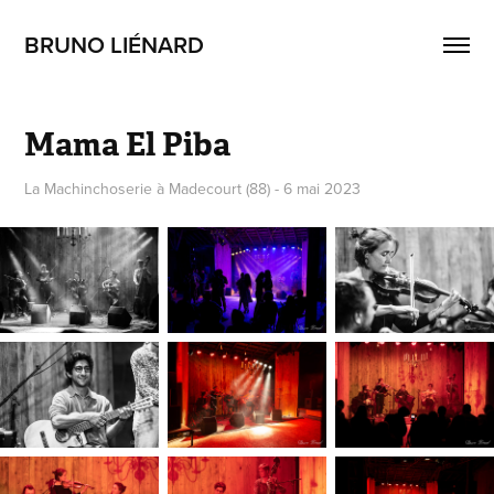
BRUNO LIÉNARD
Mama El Piba
La Machinchoserie à Madecourt (88) - 6 mai 2023