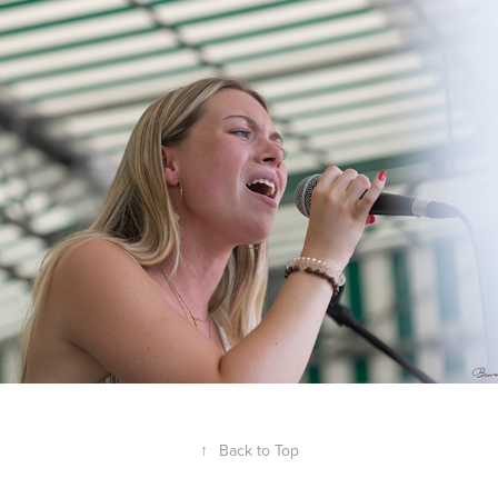
Clem'Z
2020
↑
Back to Top