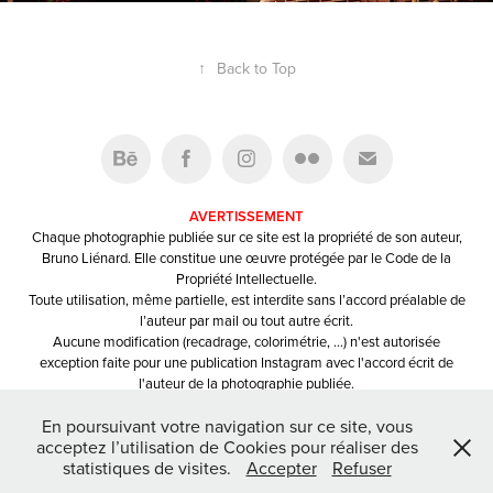
↑
Back to Top
AVERTISSEMENT
Chaque photographie publiée sur ce site est la propriété de son auteur,
Bruno Liénard. Elle constitue une œuvre protégée par le Code de la
Propriété Intellectuelle.
Toute utilisation, même partielle, est interdite sans l’accord préalable de
l’auteur par mail ou tout autre écrit.
Aucune modification (recadrage, colorimétrie, …) n'est autorisée
exception faite pour une publication Instagram avec l'accord écrit de
l'auteur de la photographie publiée.
Toute publication devra mentionner le nom et/ou le pseudo du
En poursuivant votre navigation sur ce site, vous
photographe.
acceptez l’utilisation de Cookies pour réaliser des
statistiques de visites.
Accepter
Refuser
Powered by
Adobe Portfolio