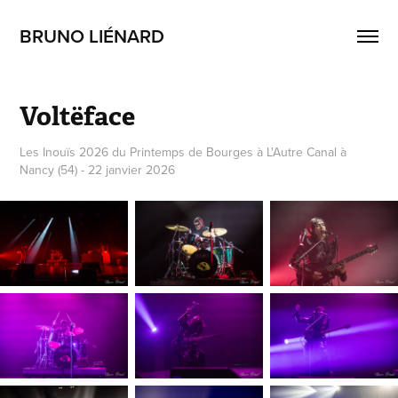
BRUNO LIÉNARD
Voltëface
Les Inouïs 2026 du Printemps de Bourges à L'Autre Canal à
Nancy (54) - 22 janvier 2026